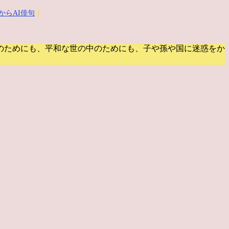
からAI俳句
｜
のためにも、平和な世の中のためにも、子や孫や国に迷惑をか