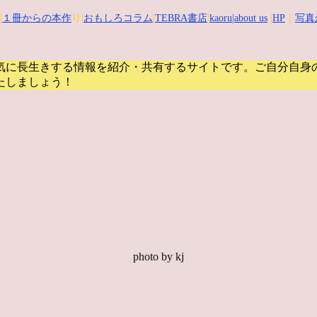
|
１冊からの本作
り|
おもしろコラム
|
TEBRA書店
|
kaoru
|about us
|
HP
｜
写真
気に長生きする情報を紹介・共有するサイトです。
ご自分自身
たしましょう！
photo by kj