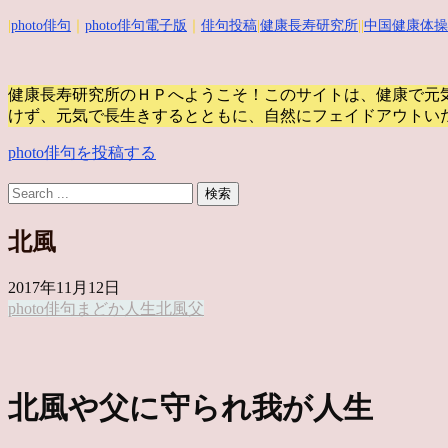
|
photo俳句
｜
photo俳句電子版
｜
俳句投稿
|
健康長寿研究所
||
中国健康体操
健康長寿研究所のＨＰへようこそ！このサイトは、健康で元
けず、元気で長生きするとともに、自然にフェイドアウトい
photo俳句を投稿する
北風
2017年11月12日
photo俳句
まどか
人生
北風
父
北風や父に守られ我が人生