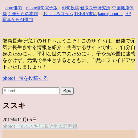
|
photo俳句
｜
photo俳句電子版
｜
俳句投稿
|
健康長寿研究所
||
中国健康体
操
|
１冊からの本作
り|
おもしろコラム
|
TEBRA書店
|
kaoru
|about us
|
HP
｜
写真からAI俳句
｜
健康長寿研究所のＨＰへようこそ！このサイトは、健康で元
気に長生きする情報を紹介・共有するサイトです。
ご自分自
身のためにも、平和な世の中のためにも、子や孫や国に迷惑
をかけず、元気で長生きするとともに、自然にフェイドアウ
トいたしましょう！
photo俳句を投稿する
ススキ
2017年11月05日
photo俳句
ススキ
居場所
平太老
潮風