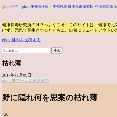
|
photo俳句
｜
photo俳句電子版
｜
俳句投稿
|
健康長寿研究所
||
中国健康体操
健康長寿研究所のＨＰへようこそ！このサイトは、健康で元
けず、元気で長生きするとともに、自然にフェイドアウトい
photo俳句を投稿する
枯れ薄
2017年11月05日
photo俳句
平太老
思案
薄
野
野に隠れ何を思案の枯れ薄
720