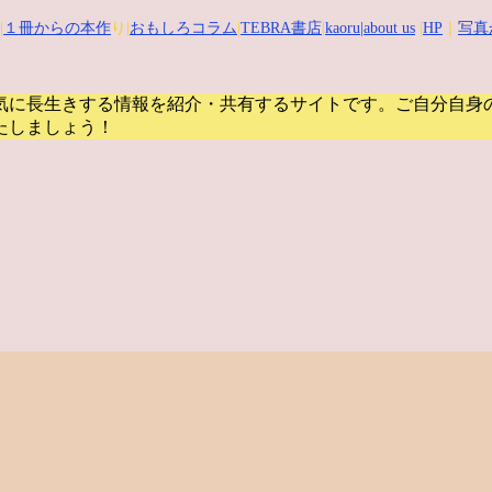
|
１冊からの本作
り|
おもしろコラム
|
TEBRA書店
|
kaoru
|about us
|
HP
｜
写真
気に長生きする情報を紹介・共有するサイトです。
ご自分自身
たしましょう！