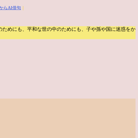
からAI俳句
｜
のためにも、平和な世の中のためにも、子や孫や国に迷惑をか