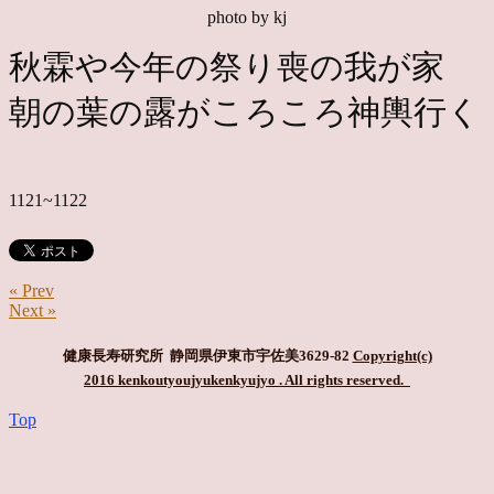
photo by kj
秋霖や今年の祭り喪の我が家
朝の葉の露がころころ神輿行く
1121~1122
« Prev
Next »
健康長寿研究所 静岡県伊東市宇佐美3629-82
Copyright(c)
2016 kenkoutyoujyukenkyujyo
. All rights reserved.
Top