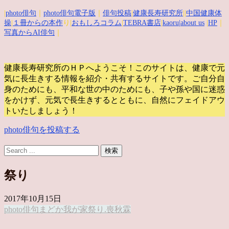
|
photo俳句
｜
photo俳句電子版
｜
俳句投稿
|
健康長寿研究所
||
中国健康体
操
|
１冊からの本作
り|
おもしろコラム
|
TEBRA書店
|
kaoru
|about us
|
HP
｜
写真からAI俳句
｜
健康長寿研究所のＨＰへようこそ！このサイトは、健康で元
気に長生きする情報を紹介・共有するサイトです。
ご自分自
身のためにも、平和な世の中のためにも、子や孫や国に迷惑
をかけず、元気で長生きするとともに、自然にフェイドアウ
トいたしましょう！
photo俳句を投稿する
祭り
2017年10月15日
photo俳句
まどか
我が家
祭り.喪
秋霖