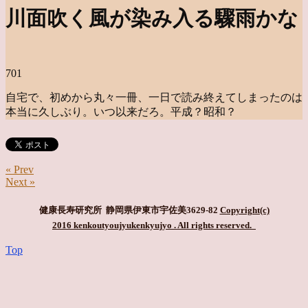
川面吹く風が染み入る驟雨かな
701
自宅で、初めから丸々一冊、一日で読み終えてしまったのは
本当に久しぶり。いつ以来だろ。平成？昭和？
« Prev
Next »
健康長寿研究所 静岡県伊東市宇佐美3629-82
Copyright(c)
2016 kenkoutyoujyukenkyujyo
. All rights reserved.
Top