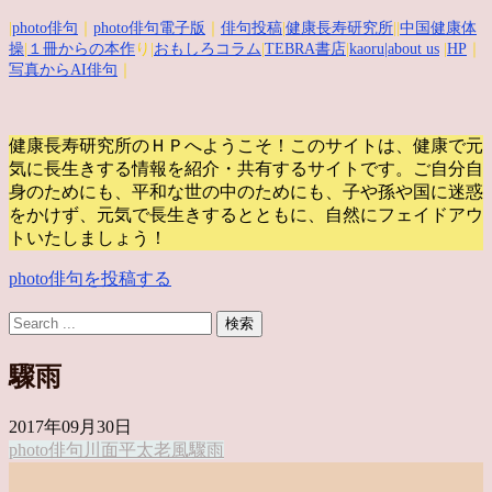
|
photo俳句
｜
photo俳句電子版
｜
俳句投稿
|
健康長寿研究所
||
中国健康体
操
|
１冊からの本作
り|
おもしろコラム
|
TEBRA書店
|
kaoru
|about us
|
HP
｜
写真からAI俳句
｜
健康長寿研究所のＨＰへようこそ！このサイトは、健康で元
気に長生きする情報を紹介・共有するサイトです。
ご自分自
身のためにも、平和な世の中のためにも、子や孫や国に迷惑
をかけず、元気で長生きするとともに、自然にフェイドアウ
トいたしましょう！
photo俳句を投稿する
驟雨
2017年09月30日
photo俳句
川面
平太老
風
驟雨