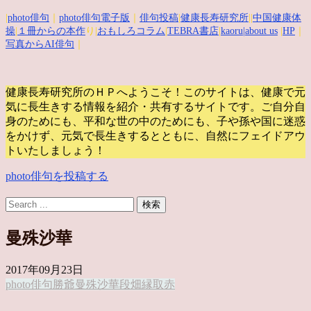
|
photo俳句
｜
photo俳句電子版
｜
俳句投稿
|
健康長寿研究所
||
中国健康体
操
|
１冊からの本作
り|
おもしろコラム
|
TEBRA書店
|
kaoru
|about us
|
HP
｜
写真からAI俳句
｜
健康長寿研究所のＨＰへようこそ！このサイトは、健康で元
気に長生きする情報を紹介・共有するサイトです。
ご自分自
身のためにも、平和な世の中のためにも、子や孫や国に迷惑
をかけず、元気で長生きするとともに、自然にフェイドアウ
トいたしましょう！
photo俳句を投稿する
曼殊沙華
2017年09月23日
photo俳句
勝爺
曼殊沙華
段畑
縁取
赤