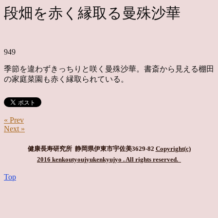
段畑を赤く縁取る曼殊沙華
949
季節を違わずきっちりと咲く曼殊沙華。書斎から見える棚田
の家庭菜園も赤く縁取られている。
« Prev
Next »
健康長寿研究所 静岡県伊東市宇佐美3629-82
Copyright(c)
2016 kenkoutyoujyukenkyujyo
. All rights reserved.
Top