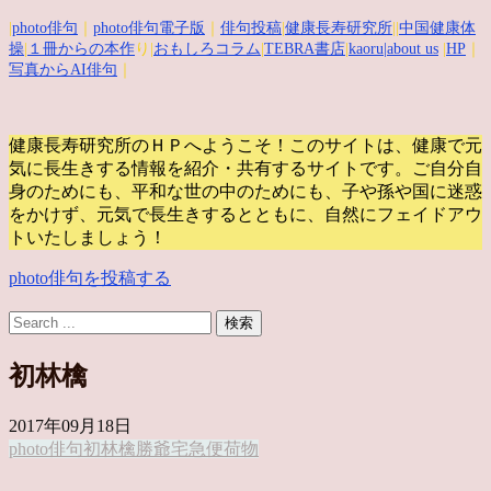
|
photo俳句
｜
photo俳句電子版
｜
俳句投稿
|
健康長寿研究所
||
中国健康体
操
|
１冊からの本作
り|
おもしろコラム
|
TEBRA書店
|
kaoru
|about us
|
HP
｜
写真からAI俳句
｜
健康長寿研究所のＨＰへようこそ！このサイトは、健康で元
気に長生きする情報を紹介・共有するサイトです。
ご自分自
身のためにも、平和な世の中のためにも、子や孫や国に迷惑
をかけず、元気で長生きするとともに、自然にフェイドアウ
トいたしましょう！
photo俳句を投稿する
初林檎
2017年09月18日
photo俳句
初林檎
勝爺
宅急便
荷物