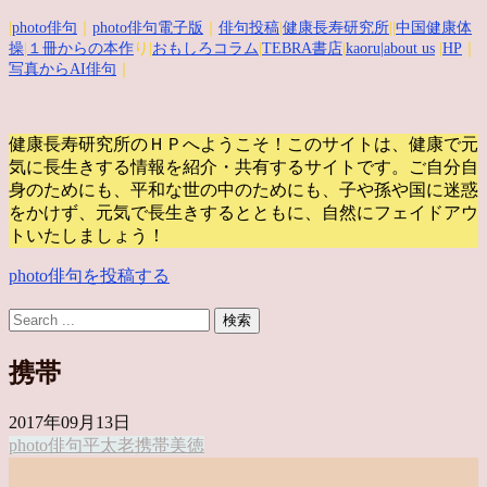
|
photo俳句
｜
photo俳句電子版
｜
俳句投稿
|
健康長寿研究所
||
中国健康体
操
|
１冊からの本作
り|
おもしろコラム
|
TEBRA書店
|
kaoru
|about us
|
HP
｜
写真からAI俳句
｜
健康長寿研究所のＨＰへようこそ！このサイトは、健康で元
気に長生きする情報を紹介・共有するサイトです。
ご自分自
身のためにも、平和な世の中のためにも、子や孫や国に迷惑
をかけず、元気で長生きするとともに、自然にフェイドアウ
トいたしましょう！
photo俳句を投稿する
携帯
2017年09月13日
photo俳句
平太老
携帯
美徳