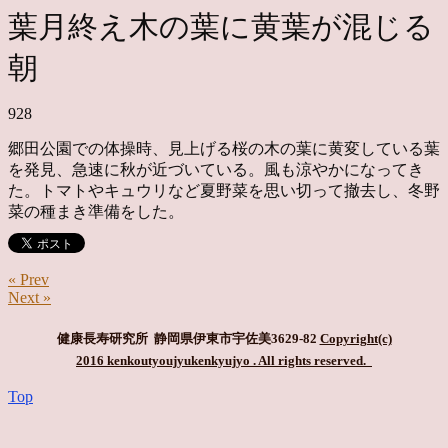
葉月終え木の葉に黄葉が混じる
朝
928
郷田公園での体操時、見上げる桜の木の葉に黄変している葉
を発見、急速に秋が近づいている。風も涼やかになってき
た。トマトやキュウリなど夏野菜を思い切って撤去し、冬野
菜の種まき準備をした。
« Prev
Next »
健康長寿研究所 静岡県伊東市宇佐美3629-82
Copyright(c)
2016 kenkoutyoujyukenkyujyo
. All rights reserved.
Top