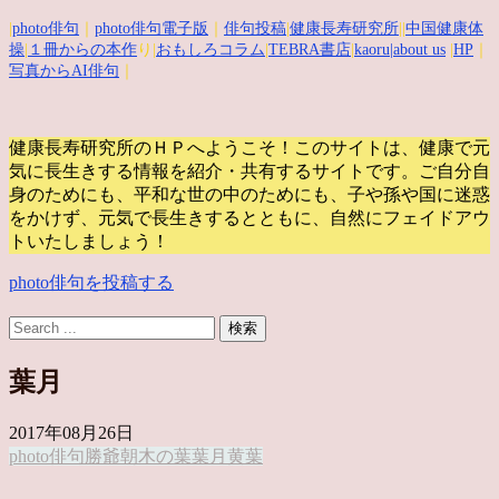
|
photo俳句
｜
photo俳句電子版
｜
俳句投稿
|
健康長寿研究所
||
中国健康体
操
|
１冊からの本作
り|
おもしろコラム
|
TEBRA書店
|
kaoru
|about us
|
HP
｜
写真からAI俳句
｜
健康長寿研究所のＨＰへようこそ！このサイトは、健康で元
気に長生きする情報を紹介・共有するサイトです。
ご自分自
身のためにも、平和な世の中のためにも、子や孫や国に迷惑
をかけず、元気で長生きするとともに、自然にフェイドアウ
トいたしましょう！
photo俳句を投稿する
葉月
2017年08月26日
photo俳句
勝爺
朝
木の葉
葉月
黄葉