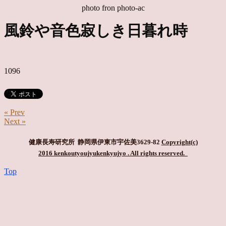
photo fron photo-ac
風鈴や音色寂しき日暮れ時
1096
« Prev
Next »
健康長寿研究所 静岡県伊東市宇佐美3629-82
Copyright(c)
2016 kenkoutyoujyukenkyujyo
. All rights reserved.
Top