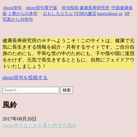
|
photo俳句
｜
photo俳句電子版
｜
俳句投稿
|
健康長寿研究所
||
中国健康体
操
|
１冊からの本作
り|
おもしろコラム
|
TEBRA書店
|
kaoru
|about us
|
HP
｜
写真からAI俳句
｜
健康長寿研究所のＨＰへようこそ！このサイトは、健康で元
気に長生きする情報を紹介・共有するサイトです。
ご自分自
身のためにも、平和な世の中のためにも、子や孫や国に迷惑
をかけず、元気で長生きするとともに、自然にフェイドアウ
トいたしましょう！
photo俳句を投稿する
風鈴
2017年08月20日
photo俳句
まどか
日暮れ時
音色
風鈴