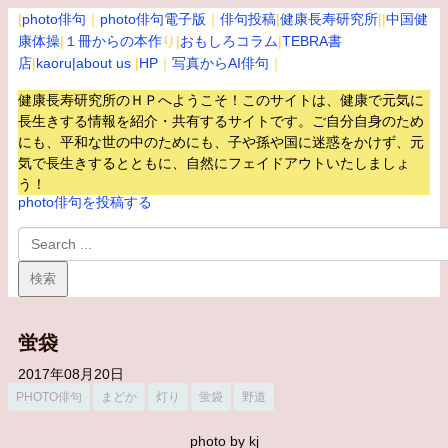
|
photo俳句
｜
photo俳句電子版
｜
俳句投稿
|
健康長寿研究所
||
中国健
康体操
|
１冊からの本作
り|
おもしろコラム
|
TEBRA書
店
|
kaoru
|about us
|
HP
｜
写真からAI俳句
｜
健康長寿研究所のＨＰへようこそ！このサイトは、健康で元気に
長生きする情報を紹介・共有するサイトです。
ご自分自身のため
にも、平和な世の中のためにも、子や孫や国に迷惑をかけず、元
気で長生きするとともに、自然にフェイドアウトいたしましょ
う！
photo俳句を投稿する
蛍袋
2017年08月20日
PHOTO俳句
まどか
灯り
蛍袋
野道
photo by kj