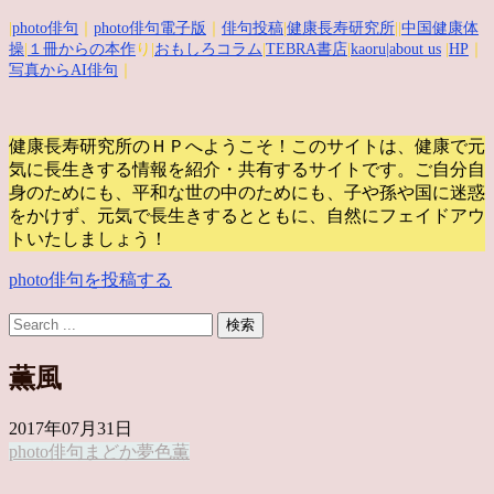
|
photo俳句
｜
photo俳句電子版
｜
俳句投稿
|
健康長寿研究所
||
中国健康体
操
|
１冊からの本作
り|
おもしろコラム
|
TEBRA書店
|
kaoru
|about us
|
HP
｜
写真からAI俳句
｜
健康長寿研究所のＨＰへようこそ！このサイトは、健康で元
気に長生きする情報を紹介・共有するサイトです。
ご自分自
身のためにも、平和な世の中のためにも、子や孫や国に迷惑
をかけず、元気で長生きするとともに、自然にフェイドアウ
トいたしましょう！
photo俳句を投稿する
薫風
2017年07月31日
photo俳句
まどか
夢
色
薫