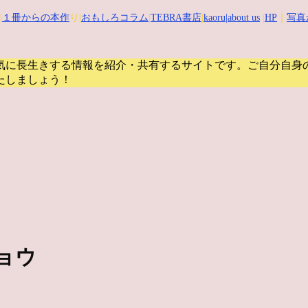
|
１冊からの本作
り|
おもしろコラム
|
TEBRA書店
|
kaoru
|about us
|
HP
｜
写真
気に長生きする情報を紹介・共有するサイトです。
ご自分自身
たしましょう！
ョウ