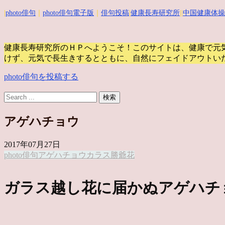
|
photo俳句
｜
photo俳句電子版
｜
俳句投稿
|
健康長寿研究所
||
中国健康体操
健康長寿研究所のＨＰへようこそ！このサイトは、健康で元
けず、元気で長生きするとともに、自然にフェイドアウトい
photo俳句を投稿する
アゲハチョウ
2017年07月27日
photo俳句
アゲハチョウ
カラス
勝爺
花
ガラス越し花に届かぬアゲハチ