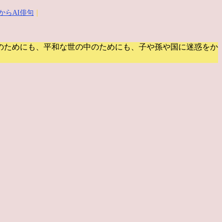
からAI俳句
｜
のためにも、平和な世の中のためにも、子や孫や国に迷惑をか