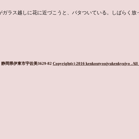
がガラス越しに花に近づこうと、バタついている。しばらく放
静岡県伊東市宇佐美3629-82
Copyright(c) 2016 kenkoutyoujyukenkyujyo
. All