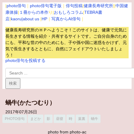
|
photo俳句
｜
photo俳句電子版
｜
俳句投稿
|
健康長寿研究所
||
中国健
康体操
|
１冊からの本作
り|
おもしろコラム
|
TEBRA書
店
|
kaoru
|about us
|
HP
｜
写真からAI俳句
｜
健康長寿研究所のＨＰへようこそ！このサイトは、健康で元気に
長生きする情報を紹介・共有するサイトです。
ご自分自身のため
にも、平和な世の中のためにも、子や孫や国に迷惑をかけず、元
気で長生きするとともに、自然にフェイドアウトいたしましょ
う！
photo俳句を投稿する
蝸牛(かたつむり）
2017年07月26日
PHOTO俳句
まどか
影
昼寝
時
葉裏
蝸牛
photo from photo-ac