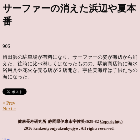
サーファーの消えた浜辺や夏本
番
906
留田浜の駐車場が有料になり、サーファーの姿が海辺から消
えた。往時に比べ淋しくはなったものの、駅前商店街に海水
浴用具や花火を売る店が２店開き、宇佐美海岸は子供たちの
海になった。
« Prev
Next »
健康長寿研究所 静岡県伊東市宇佐美3629-82
Copyright(c)
2016 kenkoutyoujyukenkyujyo
. All rights reserved.
Top