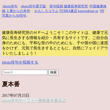
|
photo俳句
｜
photo俳句電子版
｜
俳句投稿
|
健康長寿研究所
||
中国健康体
操
|
１冊からの本作
り|
おもしろコラム
|
TEBRA書店
|
kaoru
|about us
|
HP
｜
写真からAI俳句
｜
健康長寿研究所のＨＰへようこそ！このサイトは、健康で元
気に長生きする情報を紹介・共有するサイトです。
ご自分自
身のためにも、平和な世の中のためにも、子や孫や国に迷惑
をかけず、元気で長生きするとともに、自然にフェイドアウ
トいたしましょう！
photo俳句を投稿する
夏本番
2017年07月25日
photo俳句
サーファー
勝爺
夏本番
浜辺