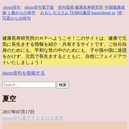
|
photo俳句
｜
photo俳句電子版
｜
俳句投稿
|
健康長寿研究所
||
中国健康体
操
|
１冊からの本作
り|
おもしろコラム
|
TEBRA書店
|
kaoru
|about us
|
HP
｜
写真からAI俳句
｜
健康長寿研究所のＨＰへようこそ！このサイトは、健康で元
気に長生きする情報を紹介・共有するサイトです。
ご自分自
身のためにも、平和な世の中のためにも、子や孫や国に迷惑
をかけず、元気で長生きするとともに、自然にフェイドアウ
トいたしましょう！
photo俳句を投稿する
夏空
2017年07月17日
photo俳句
夏空
平太老
日
月
東
西