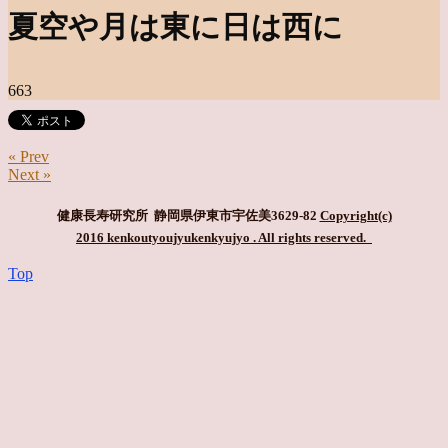
夏空や月は東に日は西に
663
« Prev
Next »
健康長寿研究所 静岡県伊東市宇佐美3629-82
Copyright(c)
2016 kenkoutyoujyukenkyujyo
. All rights reserved.
Top