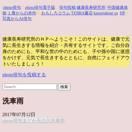
|
photo俳句
｜
photo俳句電子版
｜
俳句投稿
|
健康長寿研究所
||
中国健康体
操
|
１冊からの本作
り|
おもしろコラム
|
TEBRA書店
|
kaoru
|about us
|
HP
｜
写真からAI俳句
｜
健康長寿研究所のＨＰへようこそ！このサイトは、健康で元
気に長生きする情報を紹介・共有するサイトです。
ご自分自
身のためにも、平和な世の中のためにも、子や孫や国に迷惑
をかけず、元気で長生きするとともに、自然にフェイドアウ
トいたしましょう！
photo俳句を投稿する
洗車雨
2017年07月12日
photo俳句
まどか
天の川
洗車雨