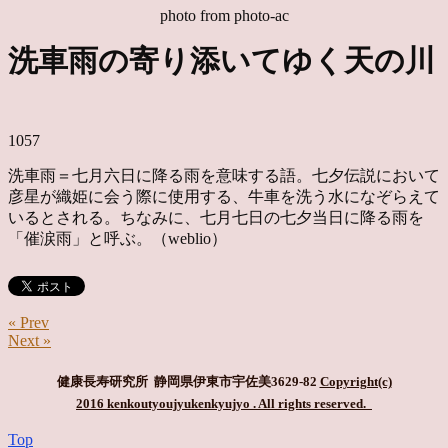
photo from photo-ac
洗車雨の寄り添いてゆく天の川
1057
洗車雨＝七月六日に降る雨を意味する語。七夕伝説において
彦星が織姫に会う際に使用する、牛車を洗う水になぞらえて
いるとされる。ちなみに、七月七日の七夕当日に降る雨を
「催涙雨」と呼ぶ。（weblio）
« Prev
Next »
健康長寿研究所 静岡県伊東市宇佐美3629-82
Copyright(c)
2016 kenkoutyoujyukenkyujyo
. All rights reserved.
Top