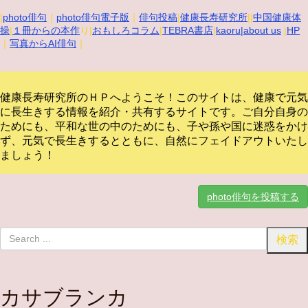
|
photo俳句
｜
photo俳句電子版
｜
俳句投稿
|
健康長寿研究所
||
中国健康体
操
|
１冊からの本作
り|
おもしろコラム
|
TEBRA書店
|
kaoru
|about us
|
HP
｜
写真からAI俳句
｜
健康長寿研究所のＨＰへようこそ！このサイトは、健康で元気
に長生きする情報を紹介・共有するサイトです。
ご自分自身の
ためにも、平和な世の中のためにも、子や孫や国に迷惑をかけ
ず、元気で長生きするとともに、自然にフェイドアウトいたし
ましょう！
photo俳句を投稿する
カサブランカ