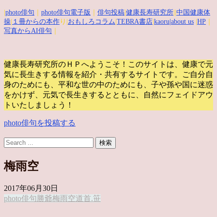
|
photo俳句
｜
photo俳句電子版
｜
俳句投稿
|
健康長寿研究所
||
中国健康体
操
|
１冊からの本作
り|
おもしろコラム
|
TEBRA書店
|
kaoru
|about us
|
HP
｜
写真からAI俳句
｜
健康長寿研究所のＨＰへようこそ！このサイトは、健康で元
気に長生きする情報を紹介・共有するサイトです。
ご自分自
身のためにも、平和な世の中のためにも、子や孫や国に迷惑
をかけず、元気で長生きするとともに、自然にフェイドアウ
トいたしましょう！
photo俳句を投稿する
梅雨空
2017年06月30日
photo俳句
勝爺
梅雨空
道
首.笹