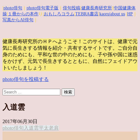
|
photo俳句
｜
photo俳句電子版
｜
俳句投稿
|
健康長寿研究所
||
中国健康体
操
|
１冊からの本作
り|
おもしろコラム
|
TEBRA書店
|
kaoru
|about us
|
HP
｜
写真からAI俳句
｜
健康長寿研究所のＨＰへようこそ！このサイトは、健康で元
気に長生きする情報を紹介・共有するサイトです。
ご自分自
身のためにも、平和な世の中のためにも、子や孫や国に迷惑
をかけず、元気で長生きするとともに、自然にフェイドアウ
トいたしましょう！
photo俳句を投稿する
入道雲
2017年06月30日
photo俳句
入道雲
平太老
肩