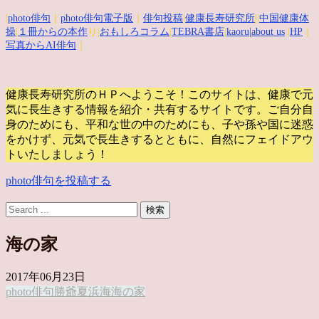
|
photo俳句
｜
photo俳句電子版
｜
俳句投稿
|
健康長寿研究所
||
中国健康体
操
|
１冊からの本作
り|
おもしろコラム
|
TEBRA書店
|
kaoru
|about us
|
HP
｜
写真からAI俳句
｜
健康長寿研究所のＨＰへようこそ！このサイトは、健康で元
気に長生きする情報を紹介・共有するサイトです。
ご自分自
身のためにも、平和な世の中のためにも、子や孫や国に迷惑
をかけず、元気で長生きするとともに、自然にフェイドアウ
トいたしましょう！
photo俳句を投稿する
海の家
2017年06月23日
photo俳句
勝爺
夏
浜
海
海の家