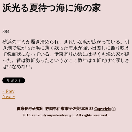
浜光る夏待つ海に海の家
884
砂浜のゴミが履き清められ、きれいな浜が広がっている。引
き潮で広がった浜に薄く残った海水が強い日差しに照り映え
て鏡面状になっている。伊東寄りの浜には早くも海の家が建
った。昔は数軒あったというがここ数年は１軒だけで寂しさ
はいなめない。
« Prev
Next »
健康長寿研究所 静岡県伊東市宇佐美3629-82
Copyright(c)
2016 kenkoutyoujyukenkyujyo
. All rights reserved.