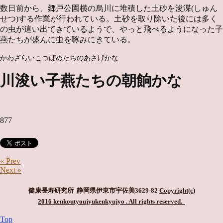
数日前から、郷戸公園横の烏川に堆積した土砂を浚渫(しゅん
せつ)する作業が行われている。土砂を取り除いた後には多く
の虫が這い出てきているようで、やっと飛べるようになった子
燕たちが盛んに虫を啄みにきている。
かわざらいこつばめたちのあさげかな
川浚い子燕たちの朝餉かな
877
« Prev
Next »
健康長寿研究所 静岡県伊東市宇佐美3629-82
Copyright(c)
2016 kenkoutyoujyukenkyujyo
. All rights reserved.
Top