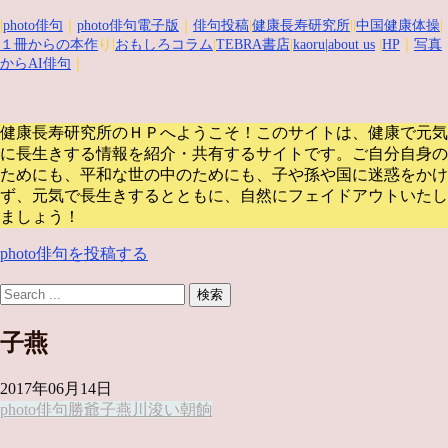
|
photo俳句
｜
photo俳句電子版
｜
俳句投稿
|
健康長寿研究所
||
中国健康体操
|
１冊からの本作
り|
おもしろコラム
|
TEBRA書店
|
kaoru
|about us
|
HP
｜
写真
からAI俳句
｜
健康長寿研究所のＨＰへようこそ！このサイトは、健康で元気
に長生きする情報を紹介・共有するサイトです。
ご自分自身の
ためにも、平和な世の中のためにも、子や孫や国に迷惑をかけ
ず、元気で長生きするとともに、自然にフェイドアウトいたし
ましょう！
photo俳句を投稿する
子燕
2017年06月14日
photo俳句
勝爺
子燕
川浚い
朝餉