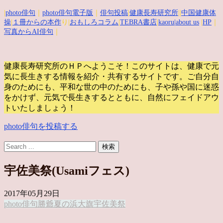
|
photo俳句
｜
photo俳句電子版
｜
俳句投稿
|
健康長寿研究所
||
中国健康体
操
|
１冊からの本作
り|
おもしろコラム
|
TEBRA書店
|
kaoru
|about us
|
HP
｜
写真からAI俳句
｜
健康長寿研究所のＨＰへようこそ！このサイトは、健康で元
気に長生きする情報を紹介・共有するサイトです。
ご自分自
身のためにも、平和な世の中のためにも、子や孫や国に迷惑
をかけず、元気で長生きするとともに、自然にフェイドアウ
トいたしましょう！
photo俳句を投稿する
宇佐美祭(Usamiフェス)
2017年05月29日
photo俳句
勝爺
夏の浜
大旗
宇佐美
祭