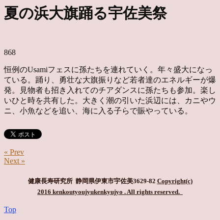
夏の浜大旗踊る宇佐美祭
868
恒例のUsamiフェスに孫たちを連れていく。年々盛大になっ
ている。踊り、勇壮な大旗振りなど若者達のエネルギーが爆
発。見物者も招き入れてのチアダンスに孫たちも参加。楽し
いひと時を共有した。大きく潮の引いた浜辺には、カニやウ
ニ、小魚などを追い、海に入る子らで賑やっている。
« Prev
Next »
健康長寿研究所 静岡県伊東市宇佐美3629-82
Copyright(c)
2016 kenkoutyoujyukenkyujyo
. All rights reserved.
Top