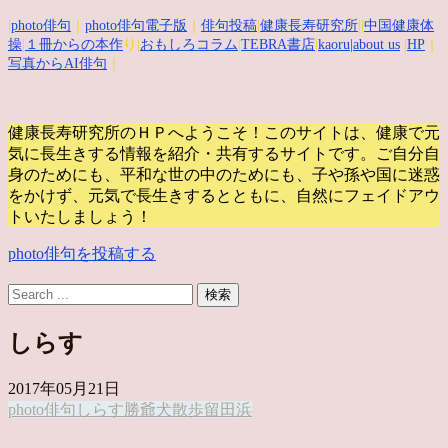
|
photo俳句
｜
photo俳句電子版
｜
俳句投稿
|
健康長寿研究所
||
中国健康体
操
|
１冊からの本作
り|
おもしろコラム
|
TEBRA書店
|
kaoru
|about us
|
HP
｜
写真からAI俳句
｜
健康長寿研究所のＨＰへようこそ！このサイトは、健康で元
気に長生きする情報を紹介・共有するサイトです。
ご自分自
身のためにも、平和な世の中のためにも、子や孫や国に迷惑
をかけず、元気で長生きするとともに、自然にフェイドアウ
トいたしましょう！
photo俳句を投稿する
しらす
2017年05月21日
photo俳句
しらす
勝爺
犬散歩
留田浜