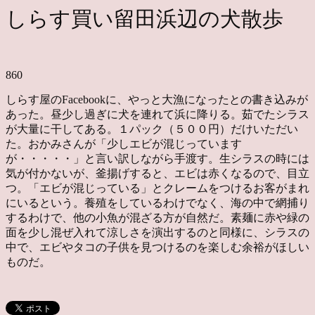
しらす買い留田浜辺の犬散歩
860
しらす屋のFacebookに、やっと大漁になったとの書き込みが
あった。昼少し過ぎに犬を連れて浜に降りる。茹でたシラス
が大量に干してある。１パック（５００円）だけいただい
た。おかみさんが「少しエビが混じっています
が・・・・・」と言い訳しながら手渡す。生シラスの時には
気が付かないが、釜揚げすると、エビは赤くなるので、目立
つ。「エビが混じっている」とクレームをつけるお客がまれ
にいるという。養殖をしているわけでなく、海の中で網捕り
するわけで、他の小魚が混ざる方が自然だ。素麺に赤や緑の
面を少し混ぜ入れて涼しさを演出するのと同様に、シラスの
中で、エビやタコの子供を見つけるのを楽しむ余裕がほしい
ものだ。