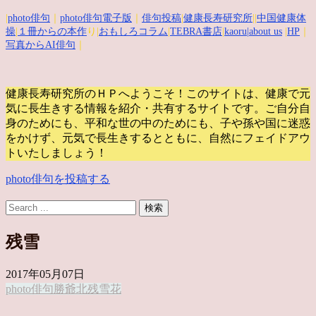
|
photo俳句
｜
photo俳句電子版
｜
俳句投稿
|
健康長寿研究所
||
中国健康体
操
|
１冊からの本作
り|
おもしろコラム
|
TEBRA書店
|
kaoru
|about us
|
HP
｜
写真からAI俳句
｜
健康長寿研究所のＨＰへようこそ！このサイトは、健康で元
気に長生きする情報を紹介・共有するサイトです。
ご自分自
身のためにも、平和な世の中のためにも、子や孫や国に迷惑
をかけず、元気で長生きするとともに、自然にフェイドアウ
トいたしましょう！
photo俳句を投稿する
残雪
2017年05月07日
photo俳句
勝爺
北
残雪
花