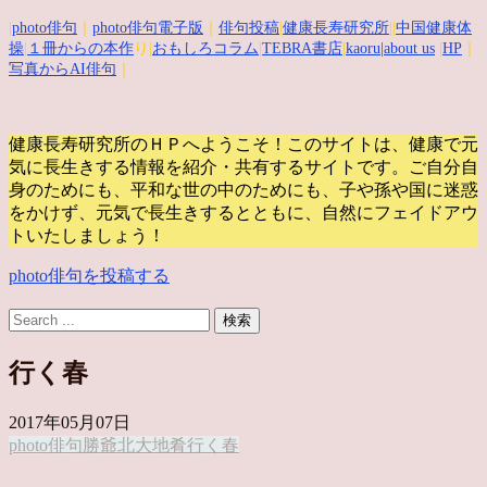
|
photo俳句
｜
photo俳句電子版
｜
俳句投稿
|
健康長寿研究所
||
中国健康体
操
|
１冊からの本作
り|
おもしろコラム
|
TEBRA書店
|
kaoru
|about us
|
HP
｜
写真からAI俳句
｜
健康長寿研究所のＨＰへようこそ！このサイトは、健康で元
気に長生きする情報を紹介・共有するサイトです。
ご自分自
身のためにも、平和な世の中のためにも、子や孫や国に迷惑
をかけず、元気で長生きするとともに、自然にフェイドアウ
トいたしましょう！
photo俳句を投稿する
行く春
2017年05月07日
photo俳句
勝爺
北大地
肴
行く春