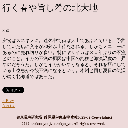
行く春や旨し肴の北大地
850
夕食はススキノに。連休中で街は人出であふれている。予約
していた店に入るが30分以上待たされる、しかもメニューに
あるのに売れ切りが多い。特にヤリイカは３０年ぶりの不漁
とのこと。イカの不漁の原因は中国の乱獲と海流温度の上昇
なのだそうだ。しかもイカがいなくなると、それを餌にして
いる上位魚が今後不漁になるという。本州と同じ夏日の気温
が続く北海道ではあった。
« Prev
Next »
健康長寿研究所 静岡県伊東市宇佐美3629-82
Copyright(c)
2016 kenkoutyoujyukenkyujyo
. All rights reserved.