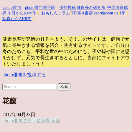
|
photo俳句
｜
photo俳句電子版
｜
俳句投稿
|
健康長寿研究所
||
中国健康体
操
|
１冊からの本作
り|
おもしろコラム
|
TEBRA書店
|
kaoru
|about us
|
HP
｜
写真からAI俳句
｜
健康長寿研究所のＨＰへようこそ！このサイトは、健康で元
気に長生きする情報を紹介・共有するサイトです。
ご自分自
身のためにも、平和な世の中のためにも、子や孫や国に迷惑
をかけず、元気で長生きするとともに、自然にフェイドアウ
トいたしましょう！
photo俳句を投稿する
花藤
2017年04月28日
photo俳句
勝爺
宇佐美駅
花藤