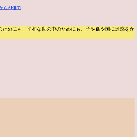
からAI俳句
｜
のためにも、平和な世の中のためにも、子や孫や国に迷惑をか