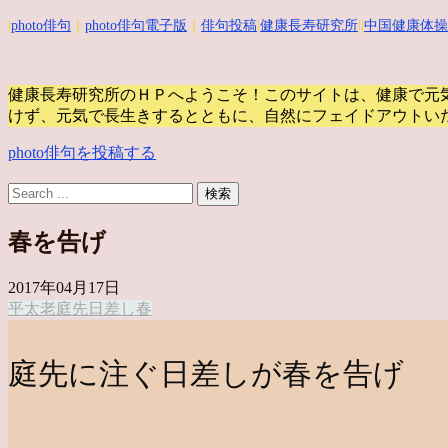
|
photo俳句
｜
photo俳句電子版
｜
俳句投稿
|
健康長寿研究所
||
中国健康体操
健康長寿研究所のＨＰへようこそ！このサイトは、健康で元
けず、元気で長生きするとともに、自然にフェイドアウトい
photo俳句を投稿する
春を告げ
2017年04月17日
平太老
庭先
日差し
春
庭先に注ぐ日差しが春を告げ