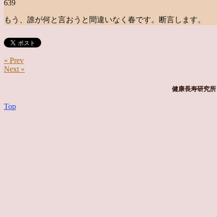
639
もう、誰が何と言おうと間違いなく春です。断言します。
« Prev
Next »
健康長寿研究所 
Top