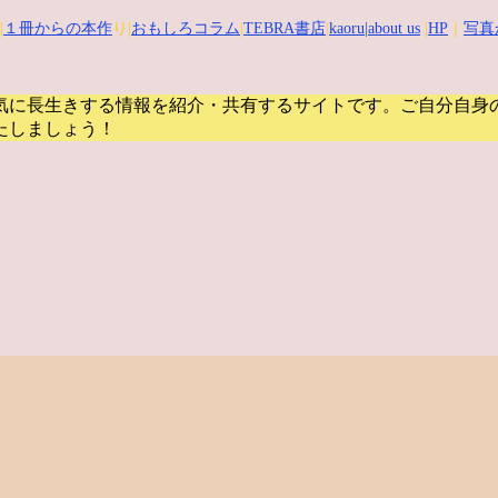
|
１冊からの本作
り|
おもしろコラム
|
TEBRA書店
|
kaoru
|about us
|
HP
｜
写真
気に長生きする情報を紹介・共有するサイトです。
ご自分自身
たしましょう！