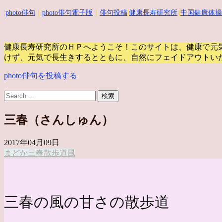
|
photo俳句
｜
photo俳句電子版
｜
俳句投稿
|
健康長寿研究所
||
中国健康体操
健康長寿研究所のＨＰへようこそ！このサイトは、健康で元
けず、元気で長生きするとともに、自然にフェイドアウトい
photo俳句を投稿する
三春（さんしゅん）
2017年04月09日
まどか
三春
散歩道
風
三春の風の甘さの散歩道