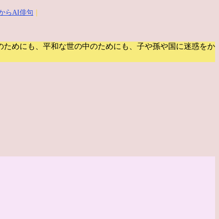
からAI俳句
｜
のためにも、平和な世の中のためにも、子や孫や国に迷惑をか