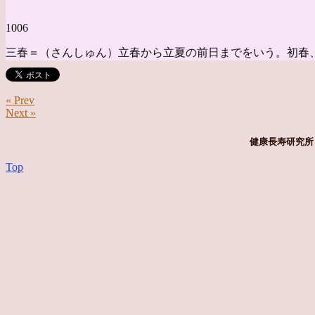
1006
三春＝（さんしゅん）立春から立夏の前日までをいう。初春
« Prev
Next »
健康長寿研究所 
Top