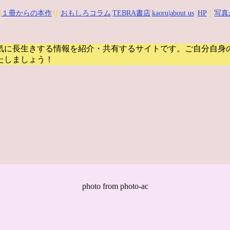
|
１冊からの本作
り|
おもしろコラム
|
TEBRA書店
|
kaoru
|about us
|
HP
｜
写真
気に長生きする情報を紹介・共有するサイトです。
ご自分自身
たしましょう！
photo from photo-ac