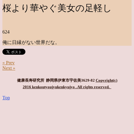
桜より華やぐ美女の足軽し
624
俺に日縁がない世界だな。
« Prev
Next »
健康長寿研究所 静岡県伊東市宇佐美3629-82
Copyright(c)
2016 kenkoutyoujyukenkyujyo
. All rights reserved.
Top