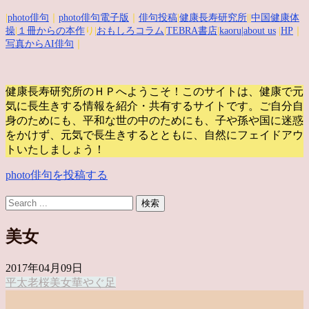
|
photo俳句
｜
photo俳句電子版
｜
俳句投稿
|
健康長寿研究所
||
中国健康体
操
|
１冊からの本作
り|
おもしろコラム
|
TEBRA書店
|
kaoru
|about us
|
HP
｜
写真からAI俳句
｜
健康長寿研究所のＨＰへようこそ！このサイトは、健康で元
気に長生きする情報を紹介・共有するサイトです。
ご自分自
身のためにも、平和な世の中のためにも、子や孫や国に迷惑
をかけず、元気で長生きするとともに、自然にフェイドアウ
トいたしましょう！
photo俳句を投稿する
美女
2017年04月09日
平太老
桜
美女
華やぐ
足