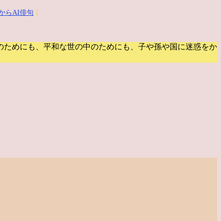
からAI俳句
｜
のためにも、平和な世の中のためにも、子や孫や国に迷惑をか