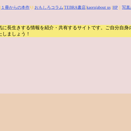
|
１冊からの本作
り|
おもしろコラム
|
TEBRA書店
|
kaoru
|about us
|
HP
｜
写真
気に長生きする情報を紹介・共有するサイトです。
ご自分自身
たしましょう！