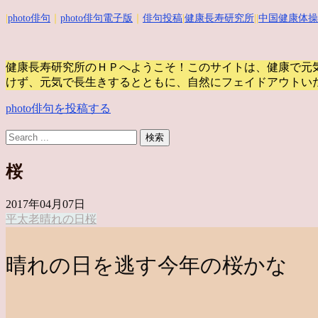
|
photo俳句
｜
photo俳句電子版
｜
俳句投稿
|
健康長寿研究所
||
中国健康体操
健康長寿研究所のＨＰへようこそ！このサイトは、健康で元
けず、元気で長生きするとともに、自然にフェイドアウトい
photo俳句を投稿する
桜
2017年04月07日
平太老
晴れの日
桜
晴れの日を逃す今年の桜かな