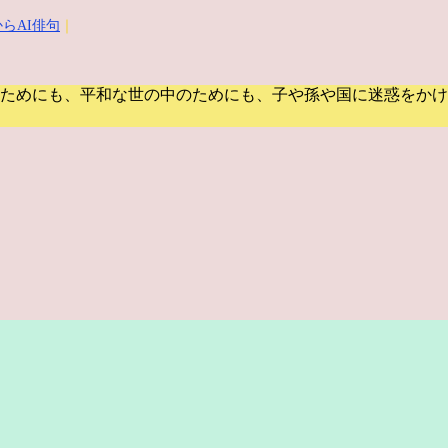
らAI俳句
｜
ためにも、平和な世の中のためにも、子や孫や国に迷惑をかけ