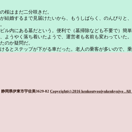
の桜はまだ二分咲きだ。
が結婚するまで見届けたいから、もうしばらく、のんびりと、
。
のビル内にある墓だという。便利で（墓掃除なども不要で）簡
、ようやく落ち着いたようで、運営者も名前も変わっていた。
たのか疑問だ。
けるとステップが下がる車だった。老人の乗客が多いので、乗
静岡県伊東市宇佐美3629-82
Copyright(c) 2016 kenkoutyoujyukenkyujyo
. All