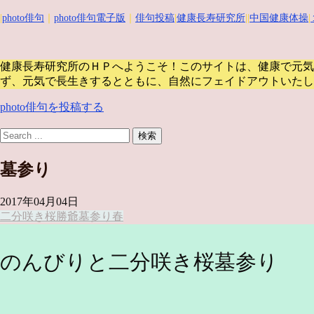
|
photo俳句
｜
photo俳句電子版
｜
俳句投稿
|
健康長寿研究所
||
中国健康体操
|
健康長寿研究所のＨＰへようこそ！このサイトは、健康で元気
ず、元気で長生きするとともに、自然にフェイドアウトいたし
photo俳句を投稿する
墓参り
2017年04月04日
二分咲き桜
勝爺
墓参り
春
のんびりと二分咲き桜墓参り