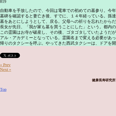
819
自動車を手放したので、今回は電車での初めての墓参り。今年
墓碑を確認すると妻亡き後、すでに、１４年経っている。孫達
墓をあとにしようとして、戻る。父母への祈りを忘れたからだ
長女が先日、「我が家も墓を買うことにした」という。都内
この霊園はお寺が破産し、その後、ゴタゴタしていたようだが
アル・アカデミーとなっている。霊園名まで変える必要があっ
帰りのタクシーを呼ぶ。やってきた西武タクシーは、ドアを開
« Prev
Next »
健康長寿研究所 
Top