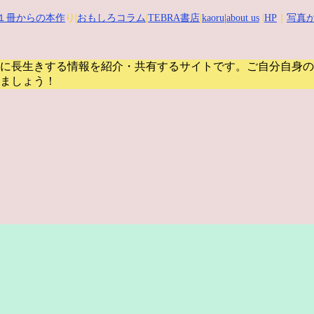
１冊からの本作
り|
おもしろコラム
|
TEBRA書店
|
kaoru
|about us
|
HP
｜
写真か
に長生きする情報を紹介・共有するサイトです。
ご自分自身の
ましょう！