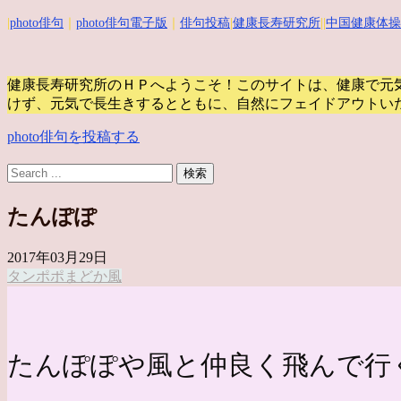
|
photo俳句
｜
photo俳句電子版
｜
俳句投稿
|
健康長寿研究所
||
中国健康体操
健康長寿研究所のＨＰへようこそ！このサイトは、健康で元
けず、元気で長生きするとともに、自然にフェイドアウトい
photo俳句を投稿する
たんぽぽ
2017年03月29日
タンポポ
まどか
風
たんぽぽや風と仲良く飛んで行