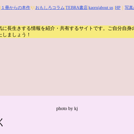
|
１冊からの本作
り|
おもしろコラム
|
TEBRA書店
|
kaoru
|about us
|
HP
｜
写真
気に長生きする情報を紹介・共有するサイトです。
ご自分自身
たしましょう！
photo by kj
く