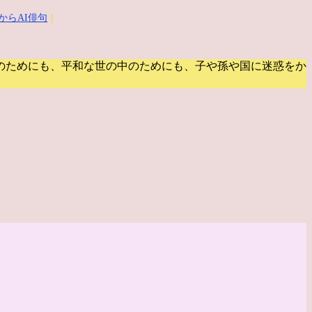
からAI俳句
｜
のためにも、平和な世の中のためにも、子や孫や国に迷惑をか