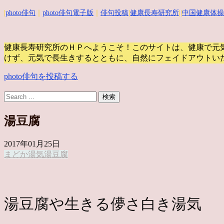
|
photo俳句
｜
photo俳句電子版
｜
俳句投稿
|
健康長寿研究所
||
中国健康体操
健康長寿研究所のＨＰへようこそ！このサイトは、健康で元
けず、元気で長生きするとともに、自然にフェイドアウトい
photo俳句を投稿する
湯豆腐
2017年01月25日
まどか
湯気
湯豆腐
湯豆腐や生きる儚さ白き湯気