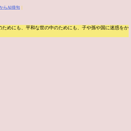
からAI俳句
｜
のためにも、平和な世の中のためにも、子や孫や国に迷惑をか