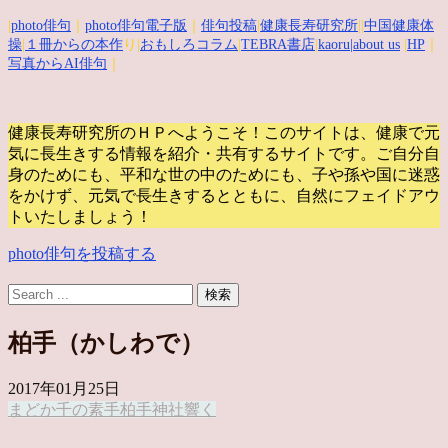
|
photo俳句
｜
photo俳句電子版
｜
俳句投稿
|
健康長寿研究所
||
中国健康体
操
|
１冊からの本作
り|
おもしろコラム
|
TEBRA書店
|
kaoru
|about us
|
HP
｜
写真からAI俳句
｜
健康長寿研究所のＨＰへようこそ！このサイトは、健康で元
気に長生きする情報を紹介・共有するサイトです。
ご自分自
身のためにも、平和な世の中のためにも、子や孫や国に迷惑
をかけず、元気で長生きするとともに、自然にフェイドアウ
トいたしましょう！
photo俳句を投稿する
柏手（かしわで）
2017年01月25日
まどか
千の素手
柏手
神社
響く