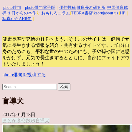
|
photo俳句
｜
photo俳句電子版
｜
俳句投稿
|
健康長寿研究所
||
中国健康体
操
|
１冊からの本作
り|
おもしろコラム
|
TEBRA書店
|
kaoru
|about us
|
HP
｜
写真からAI俳句
｜
健康長寿研究所のＨＰへようこそ！このサイトは、健康で元
気に長生きする情報を紹介・共有するサイトです。
ご自分自
身のためにも、平和な世の中のためにも、子や孫や国に迷惑
をかけず、元気で長生きするとともに、自然にフェイドアウ
トいたしましょう！
photo俳句を投稿する
盲導犬
2017年01月18日
まどか
冬
命
散歩
盲導犬