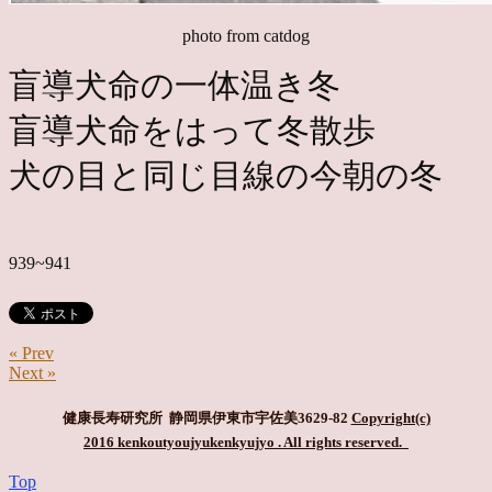
photo from catdog
盲導犬命の一体温き冬
盲導犬命をはって冬散歩
犬の目と同じ目線の今朝の冬
939~941
« Prev
Next »
健康長寿研究所 静岡県伊東市宇佐美3629-82
Copyright(c)
2016 kenkoutyoujyukenkyujyo
. All rights reserved.
Top