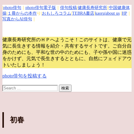
|
photo俳句
｜
photo俳句電子版
｜
俳句投稿
|
健康長寿研究所
||
中国健康体
操
|
１冊からの本作
り|
おもしろコラム
|
TEBRA書店
|
kaoru
|about us
|
HP
｜
写真からAI俳句
｜
健康長寿研究所のＨＰへようこそ！このサイトは、健康で元
気に長生きする情報を紹介・共有するサイトです。
ご自分自
身のためにも、平和な世の中のためにも、子や孫や国に迷惑
をかけず、元気で長生きするとともに、自然にフェイドアウ
トいたしましょう！
photo俳句を投稿する
初春