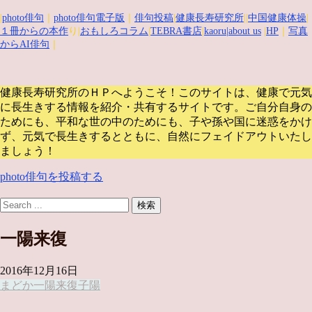
|
photo俳句
｜
photo俳句電子版
｜
俳句投稿
|
健康長寿研究所
||
中国健康体操
|
１冊からの本作
り|
おもしろコラム
|
TEBRA書店
|
kaoru
|about us
|
HP
｜
写真
からAI俳句
｜
健康長寿研究所のＨＰへようこそ！このサイトは、健康で元気
に長生きする情報を紹介・共有するサイトです。
ご自分自身の
ためにも、平和な世の中のためにも、子や孫や国に迷惑をかけ
ず、元気で長生きするとともに、自然にフェイドアウトいたし
ましょう！
photo俳句を投稿する
一陽来復
2016年12月16日
まどか
一陽来復
子
陽