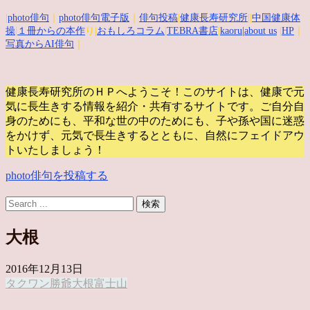
|
photo俳句
｜
photo俳句電子版
｜
俳句投稿
|
健康長寿研究所
||
中国健康体
操
|
１冊からの本作
り|
おもしろコラム
|
TEBRA書店
|
kaoru
|about us
|
HP
｜
写真からAI俳句
｜
健康長寿研究所のＨＰへようこそ！このサイトは、健康で元
気に長生きする情報を紹介・共有するサイトです。
ご自分自
身のためにも、平和な世の中のためにも、子や孫や国に迷惑
をかけず、元気で長生きするとともに、自然にフェイドアウ
トいたしましょう！
photo俳句を投稿する
大根
2016年12月13日
タクワン
勝爺
大根
富士山