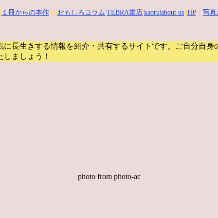
|
１冊からの本作
り|
おもしろコラム
|
TEBRA書店
|
kaoru
|about us
|
HP
｜
写真
気に長生きする情報を紹介・共有するサイトです。
ご自分自身
たしましょう！
photo from photo-ac
り