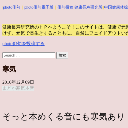
|
photo俳句
｜
photo俳句電子版
｜
俳句投稿
|
健康長寿研究所
||
中国健康体操
健康長寿研究所のＨＰへようこそ！このサイトは、健康で元
けず、元気で長生きするとともに、自然にフェイドアウトい
photo俳句を投稿する
寒気
2016年12月09日
まどか
寒気
本
音
そっと本めくる音にも寒気あ