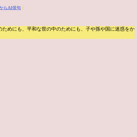
からAI俳句
｜
のためにも、平和な世の中のためにも、子や孫や国に迷惑をか