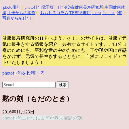
|
photo俳句
｜
photo俳句電子版
｜
俳句投稿
|
健康長寿研究所
||
中国健康体
操
|
１冊からの本作
り|
おもしろコラム
|
TEBRA書店
|
kaoru
|about us
|
HP
｜
写真からAI俳句
｜
健康長寿研究所のＨＰへようこそ！このサイトは、健康で元
気に長生きする情報を紹介・共有するサイトです。
ご自分自
身のためにも、平和な世の中のためにも、子や孫や国に迷惑
をかけず、元気で長生きするとともに、自然にフェイドアウ
トいたしましょう！
photo俳句を投稿する
黙の刻（もだのとき）
2016年11月23日
photo俳句
こたつに
まどか
老夫婦
黙の刻