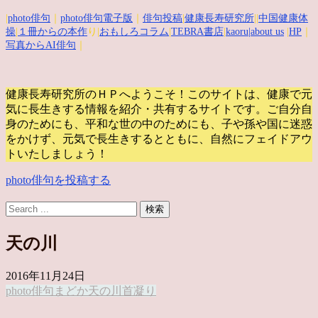
|
photo俳句
｜
photo俳句電子版
｜
俳句投稿
|
健康長寿研究所
||
中国健康体
操
|
１冊からの本作
り|
おもしろコラム
|
TEBRA書店
|
kaoru
|about us
|
HP
｜
写真からAI俳句
｜
健康長寿研究所のＨＰへようこそ！このサイトは、健康で元
気に長生きする情報を紹介・共有するサイトです。
ご自分自
身のためにも、平和な世の中のためにも、子や孫や国に迷惑
をかけず、元気で長生きするとともに、自然にフェイドアウ
トいたしましょう！
photo俳句を投稿する
天の川
2016年11月24日
photo俳句
まどか
天の川
首凝り