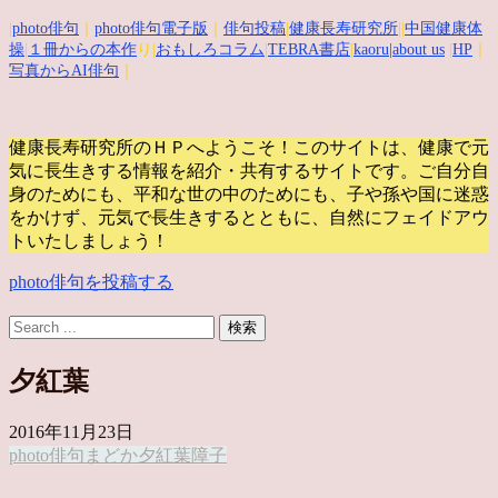
|
photo俳句
｜
photo俳句電子版
｜
俳句投稿
|
健康長寿研究所
||
中国健康体
操
|
１冊からの本作
り|
おもしろコラム
|
TEBRA書店
|
kaoru
|about us
|
HP
｜
写真からAI俳句
｜
健康長寿研究所のＨＰへようこそ！このサイトは、健康で元
気に長生きする情報を紹介・共有するサイトです。
ご自分自
身のためにも、平和な世の中のためにも、子や孫や国に迷惑
をかけず、元気で長生きするとともに、自然にフェイドアウ
トいたしましょう！
photo俳句を投稿する
夕紅葉
2016年11月23日
photo俳句
まどか
夕紅葉
障子