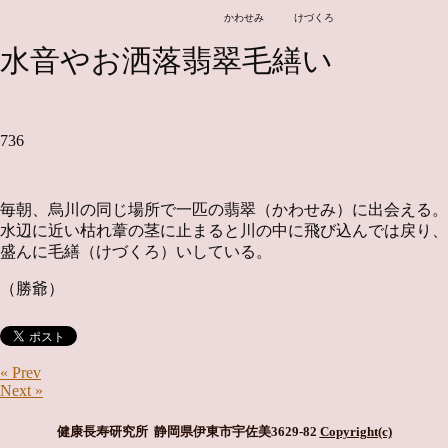
かわせみ けづくろ
水音やお洒落翡翠毛繕い
736
毎朝、烏川の同じ場所で一匹の翡翠（かわせみ）に出会える。
水辺に近い枯れ葦の茎に止まると川の中に飛び込んでは戻り、
盛んに毛繕（けづくろ）いしている。
（勝爺）
« Prev
Next »
健康長寿研究所 静岡県伊東市宇佐美3629-82
Copyright(c)