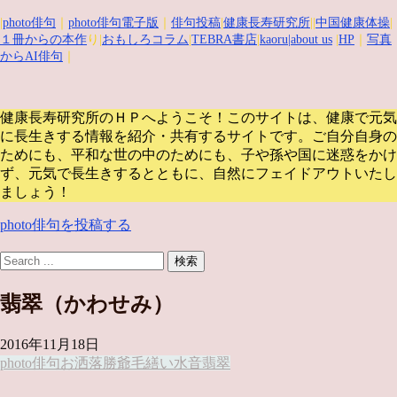
|
photo俳句
｜
photo俳句電子版
｜
俳句投稿
|
健康長寿研究所
||
中国健康体操
|
１冊からの本作
り|
おもしろコラム
|
TEBRA書店
|
kaoru
|about us
|
HP
｜
写真
からAI俳句
｜
健康長寿研究所のＨＰへようこそ！このサイトは、健康で元気
に長生きする情報を紹介・共有するサイトです。
ご自分自身の
ためにも、平和な世の中のためにも、子や孫や国に迷惑をかけ
ず、元気で長生きするとともに、自然にフェイドアウトいたし
ましょう！
photo俳句を投稿する
翡翠（かわせみ）
2016年11月18日
photo俳句
お洒落
勝爺
毛繕い
水音
翡翠