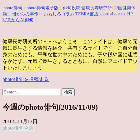
|
photo俳句
｜
photo俳句電子版
｜
俳句投稿
|
健康長寿研究所
||
中国健康体
操
|
１冊からの本作
り|
おもしろコラム
|
TEBRA書店
|
kaoru
|about us
|
HP
｜
写真からAI俳句
｜
健康長寿研究所のＨＰへようこそ！このサイトは、健康で元
気に長生きする情報を紹介・共有するサイトです。
ご自分自
身のためにも、平和な世の中のためにも、子や孫や国に迷惑
をかけず、元気で長生きするとともに、自然にフェイドアウ
トいたしましょう！
photo俳句を投稿する
今週のphoto俳句(2016/11/09)
2016年11月13日
photo俳句
今週