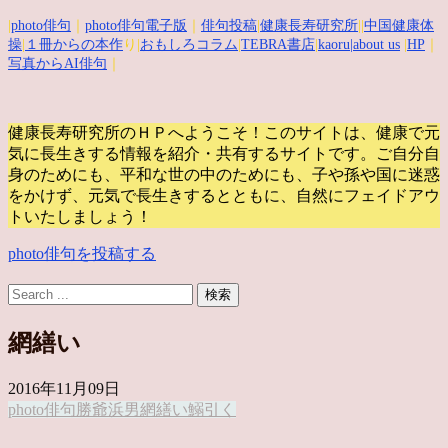
|
photo俳句
｜
photo俳句電子版
｜
俳句投稿
|
健康長寿研究所
||
中国健康体
操
|
１冊からの本作
り|
おもしろコラム
|
TEBRA書店
|
kaoru
|about us
|
HP
｜
写真からAI俳句
｜
健康長寿研究所のＨＰへようこそ！このサイトは、健康で元
気に長生きする情報を紹介・共有するサイトです。
ご自分自
身のためにも、平和な世の中のためにも、子や孫や国に迷惑
をかけず、元気で長生きするとともに、自然にフェイドアウ
トいたしましょう！
photo俳句を投稿する
網繕い
2016年11月09日
photo俳句
勝爺
浜
男
網繕い
鰯引く