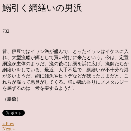
鰯引く網繕いの男浜
732
昔、伊豆ではイワシ漁が盛んで、とったイワシはイケスに入
れ、大型漁船が餌として買い付けに来たという。今は、定置
網漁が主体のようだ。漁の後には網を浜に広げ、漁師たちが
網繕いをしている。最近、人手不足で、網繕いが不十分な港
が多いようだ。網に雑魚やヒトデなどが残ったままだと、こ
れらが腐って悪臭がしてくる。強い磯の香りにノスタルジー
を感ずるのは一考を要するようだ。
（勝爺）
« Prev
Next »