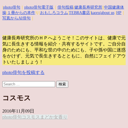
|
photo俳句
｜
photo俳句電子版
｜
俳句投稿
|
健康長寿研究所
||
中国健康体
操
|
１冊からの本作
り|
おもしろコラム
|
TEBRA書店
|
kaoru
|about us
|
HP
｜
写真からAI俳句
｜
健康長寿研究所のＨＰへようこそ！このサイトは、健康で元
気に長生きする情報を紹介・共有するサイトです。
ご自分自
身のためにも、平和な世の中のためにも、子や孫や国に迷惑
をかけず、元気で長生きするとともに、自然にフェイドアウ
トいたしましょう！
photo俳句を投稿する
コスモス
2016年11月09日
photo俳句
コスモス
まどか
女
香り