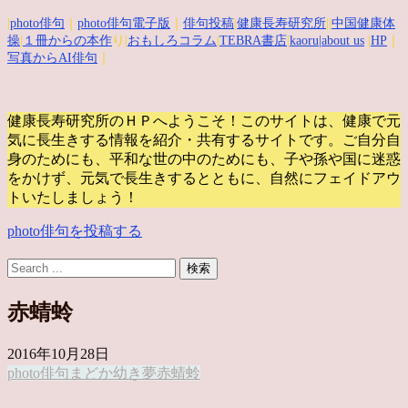
|
photo俳句
｜
photo俳句電子版
｜
俳句投稿
|
健康長寿研究所
||
中国健康体
操
|
１冊からの本作
り|
おもしろコラム
|
TEBRA書店
|
kaoru
|about us
|
HP
｜
写真からAI俳句
｜
健康長寿研究所のＨＰへようこそ！このサイトは、健康で元
気に長生きする情報を紹介・共有するサイトです。
ご自分自
身のためにも、平和な世の中のためにも、子や孫や国に迷惑
をかけず、元気で長生きするとともに、自然にフェイドアウ
トいたしましょう！
photo俳句を投稿する
赤蜻蛉
2016年10月28日
photo俳句
まどか
幼き夢
赤蜻蛉