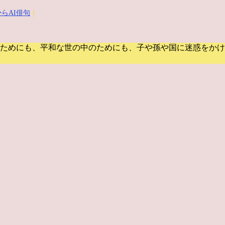
らAI俳句
｜
ためにも、平和な世の中のためにも、子や孫や国に迷惑をかけ