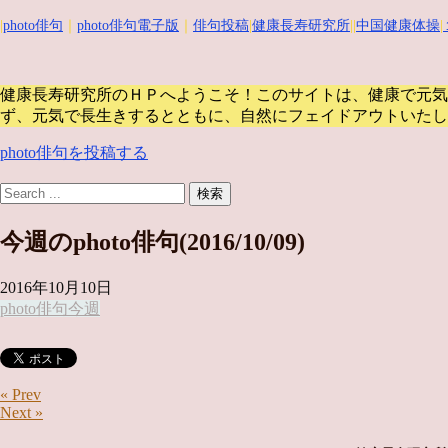
|
photo俳句
｜
photo俳句電子版
｜
俳句投稿
|
健康長寿研究所
||
中国健康体操
|
健康長寿研究所のＨＰへようこそ！このサイトは、健康で元気
ず、元気で長生きするとともに、自然にフェイドアウトいたし
photo俳句を投稿する
今週のphoto俳句(2016/10/09)
2016年10月10日
photo俳句
今週
« Prev
Next »