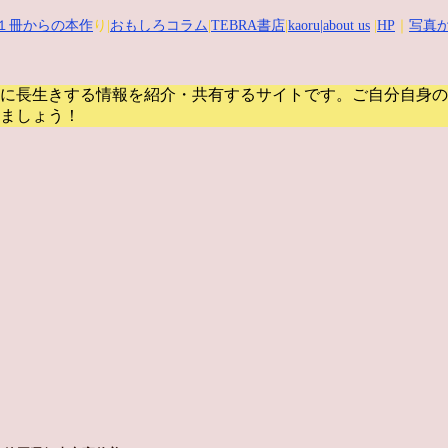
１冊からの本作
り|
おもしろコラム
|
TEBRA書店
|
kaoru
|about us
|
HP
｜
写真か
に長生きする情報を紹介・共有するサイトです。
ご自分自身の
ましょう！