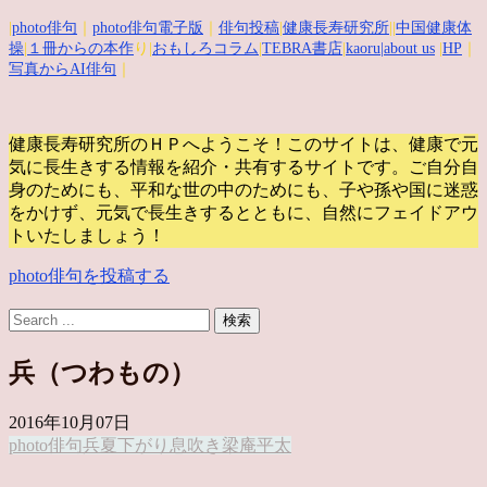
|
photo俳句
｜
photo俳句電子版
｜
俳句投稿
|
健康長寿研究所
||
中国健康体
操
|
１冊からの本作
り|
おもしろコラム
|
TEBRA書店
|
kaoru
|about us
|
HP
｜
写真からAI俳句
｜
健康長寿研究所のＨＰへようこそ！このサイトは、健康で元
気に長生きする情報を紹介・共有するサイトです。
ご自分自
身のためにも、平和な世の中のためにも、子や孫や国に迷惑
をかけず、元気で長生きするとともに、自然にフェイドアウ
トいたしましょう！
photo俳句を投稿する
兵（つわもの）
2016年10月07日
photo俳句
兵
夏下がり
息吹き
梁庵平太