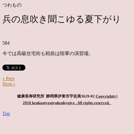
つわもの
兵の息吹き聞こゆる夏下がり
584
今では高級住宅街も戦前は陸軍の演習場。
« Prev
Next »
健康長寿研究所 静岡県伊東市宇佐美3629-82
Copyright(c)
2016 kenkoutyoujyukenkyujyo
. All rights reserved.
Top